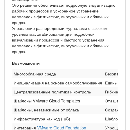
Это решение обеспечивает подробную визуализацию
рабочих процессов и ускоренное устранение
неполадок в физических, виртуальных и облачных
средах.
Управление разнородными журналами с высоким
уровнем масштабирования для подробной
визуализации процессов и быстрого устранения
неполадок в физических, виртуальных и облачных
средах.
Возможности
Многооблачная среда
Безопасный у
Инициализация на основе самообслуживания
Единый согл
Централизованные политики и контроль
Гибкие сред
Шаблоны VMware Cloud Templates
Эти шаблоны
Шаблоны, независимые от облака
Создание ша
Инфраструктура как код (IaC)
Шаблоны VMw
Интеграция
VMware Cloud Foundation
Упрощение п