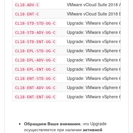
VMware vCloud Suite 2018 Advanced
CL18-ADV-C
VMware vCloud Suite 2018 Enterpris
CL18-ENT-C
Upgrade: VMware vSphere 6 Standar
CL18-STD-STD-UG-C
Upgrade: VMware vSphere 6 Standar
CL18-STD-ADV-UG-C
Upgrade: VMware vSphere 6 Standar
CL18-STD-ENT-UG-C
Upgrade: VMware vSphere 6 Enterpr
CL18-EPL-STD-UG-C
Upgrade: VMware vSphere 6 Enterpr
CL18-EPL-ADV-UG-C
Upgrade: VMware vSphere 6 Enterpri
CL18-EPL-ENT-UG-C
Upgrade: VMware vSphere 6 Enterpr
CL18-ENT-STD-UG-C
Upgrade: VMware vSphere 6 Enterpr
CL18-ENT-ADV-UG-C
Upgrade: VMware vSphere 6 Enterpr
CL18-ENT-ENT-UG-C
Обращаем Ваше внимание
, что Upgrade
осуществляется при наличии
активной