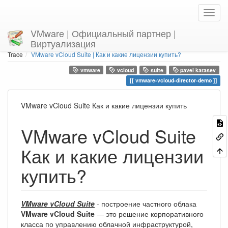
VMware | Официальный партнер |
Виртуализация
Home
You are here
Trace
VMware vCloud Suite | Как и какие лицензии купить?
vmware
vcloud
suite
pavel karasev
vmware-vcloud-director-demo
VMware vCloud Suite Как и какие лицензии купить
VMware vCloud Suite
Как и какие лицензии
купить?
VMware vCloud Suite
- построение частного облака
VMware vCloud Suite
— это решение корпоративного
класса по управлению облачной инфраструктурой,