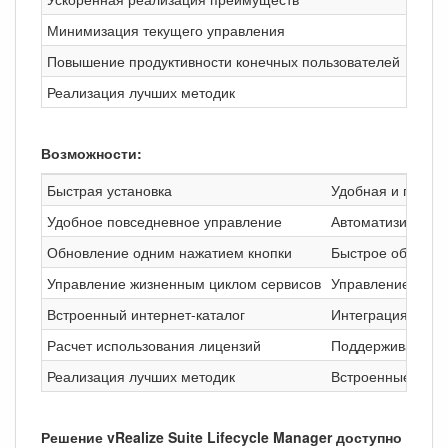
Минимизация текущего управления
Обесп
Повышение продуктивности конечных пользователей
Предо
Реализация лучших методик
Согла
Возможности:
Быстрая установка
Удобная и гибкая
Удобное повседневное управление
Автоматизирован
Обновление одним нажатием кнопки
Быстрое обновлен
Управление жизненным циклом сервисов
Управление исход
Встроенный интернет-каталог
Интеграция с инт
Расчет использования лицензий
Поддерживает рас
Реализация лучших методик
Встроенные возм
Решение vRealize Suite Lifecycle Manager доступно