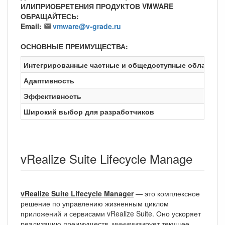
ИЛИПРИОБРЕТЕНИЯ ПРОДУКТОВ VMWARE
ОБРАЩАЙТЕСЬ:
Email:
vmware@v-grade.ru
ОСНОВНЫЕ ПРЕИМУЩЕСТВА:
Интегрированные частные и общедоступные облака
Р
Адаптивность
П
Эффективность
Б
Широкий выбор для разработчиков
Р
vRealize Suite Lifecycle Manage
vRealize Suite Lifecycle Manager
— это комплексное
решение по управлению жизненным циклом
приложений и сервисами vRealize Suite. Оно ускоряет
реализацию преимуществ, минимизирует текущее