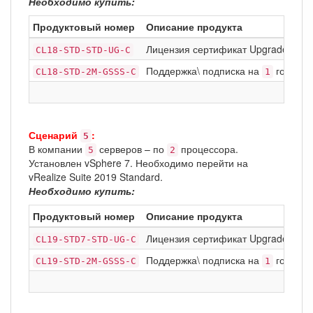
Необходимо купить:
Продуктовый номер
Описание продукта
Лицензия сертификат Upgrade: VMware
CL18-STD-STD-UG-C
Поддержка\ подписка на
год Basi
CL18-STD-2M-GSSS-C
1
Сценарий
:
5
В компании
серверов – по
процессора.
5
2
Установлен vSphere 7. Необходимо перейти на
vRealize Suite 2019 Standard.
Необходимо купить:
Продуктовый номер
Описание продукта
Лицензия сертификат Upgrade: VMwa
CL19-STD7-STD-UG-C
Поддержка\ подписка на
год Basi
CL19-STD-2M-GSSS-C
1