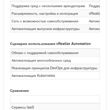
Поддержка сред с несколькими арендаторам
Поддержка м
Расширяемость, настройка и интеграция
vRealize Orc
Сеть с возможностью самообслуживания
Автоматизац
Автоматизация выпусков инфраструктуры
Автоматизац
Сценарии использования vRealize Automation
Облако с поддержкой самообслуживания
Транс
Автоматизация многооблачных сред
Расши
Реализация принципов DevOps для инфраструктуры
Внедр
Автоматизация Kubernetes
Обесп
Сравнение
Сервисы IaaS