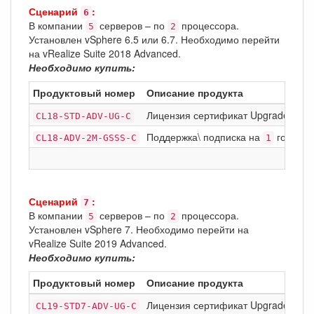
Сценарий
:
6
В компании
серверов – по
процессора.
5
2
Установлен vSphere 6.5 или 6.7. Необходимо перейти
на vRealize Suite 2018 Advanced.
Необходимо купить:
Продуктовый номер
Описание продукта
Лицензия сертификат Upgrade: VMware
CL18-STD-ADV-UG-C
Поддержка\ подписка на
год Basi
CL18-ADV-2M-GSSS-C
1
Сценарий
:
7
В компании
серверов – по
процессора.
5
2
Установлен vSphere 7. Необходимо перейти на
vRealize Suite 2019 Advanced.
Необходимо купить:
Продуктовый номер
Описание продукта
Лицензия сертификат Upgrade: VMwa
CL19-STD7-ADV-UG-C