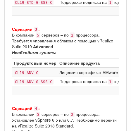
Поддержка\ подписка на
год Basic
CL19-STD-G-SSS-C
1
Сценарий
:
3
В компании
серверов – по
процессора.
5
2
Требуется управления облаком с помощью vRealize
Suite 2019
Advanced
.
Необходимо купить:
Продуктовый номер
Описание продукта
Лицензия сертификат VMware vCloud
CL19-ADV-C
Поддержка\ подписка на
год Basic
CL19-ADV-G-SSS-C
1
Сценарий
:
4
В компании
серверов – по
процессора.
5
2
Установлен vSphere 6.5 или 6.7. Необходимо перейти
на vRealize Suite 2018 Standard.