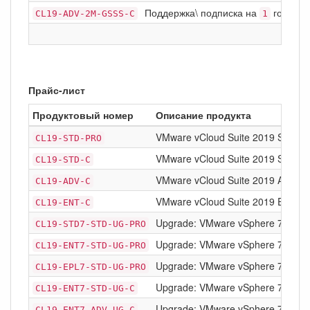
Поддержка\ подписка на
год Basi
CL19-ADV-2M-GSSS-C
1
Прайс-лист
Продуктовый номер
Описание продукта
VMware vCloud Suite 2019 Standa
CL19-STD-PRO
VMware vCloud Suite 2019 Standa
CL19-STD-C
VMware vCloud Suite 2019 Advan
CL19-ADV-C
VMware vCloud Suite 2019 Enterpr
CL19-ENT-C
Upgrade: VMware vSphere 7 Stand
CL19-STD7-STD-UG-PRO
Upgrade: VMware vSphere 7 Enterp
CL19-ENT7-STD-UG-PRO
Upgrade: VMware vSphere 7 Enterp
CL19-EPL7-STD-UG-PRO
Upgrade: VMware vSphere 7 Enterp
CL19-ENT7-STD-UG-C
Upgrade: VMware vSphere 7 Enterp
CL19-ENT7-ADV-UG-C