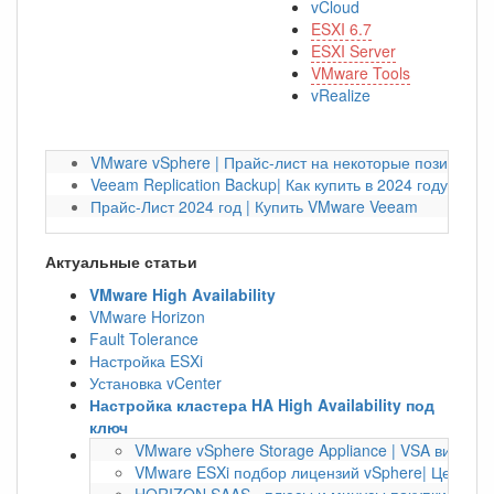
vCloud
ESXI 6.7
ESXI Server
VMware Tools
vRealize
VMware vSphere | Прайс-лист на некоторые позиции на
Veeam Replication Backup| Как купить в 2024 году?
Прайс-Лист 2024 год | Купить VMware Veeam
Актуальные статьи
VMware High Availability
VMware Horizon
Fault Tolerance
Настройка ESXi
Установка vCenter
Настройка кластера HA High Availability под
ключ
VMware vSphere Storage Appliance | VSA виртуа
VMware ESXi подбор лицензий vSphere| Цена по