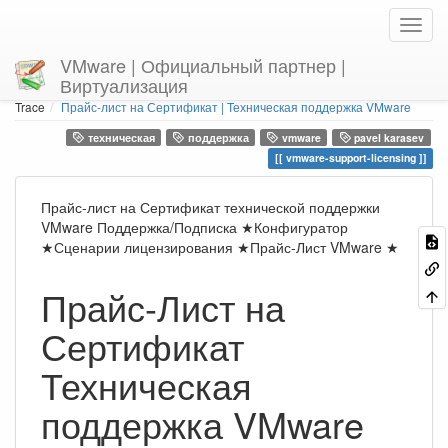
VMware | Официальный партнер |
Виртуализация
Home
You are here
Trace
Прайс-лист на Сертификат | Техническая поддержка VMware
техническая
поддержка
vmware
pavel karasev
vmware-support-licensing
Прайс-лист на Сертификат технической поддержки
VMware Поддержка/Подписка ★Конфигуратор
★Сценарии лицензирования ★Прайс-Лист VMware ★
Прайс-Лист на
Сертификат
Техническая
поддержка VMware