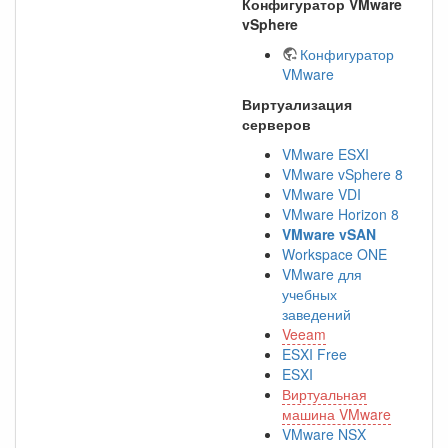
Конфигуратор VMware
vSphere
Конфигуратор
VMware
Виртуализация
серверов
VMware ESXI
VMware vSphere 8
VMware VDI
VMware Horizon 8
VMware vSAN
Workspace ONE
VMware для
учебных
заведений
Veeam
ESXI Free
ESXI
Виртуальная
машина VMware
VMware NSX