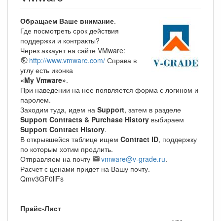
Обращаем Ваше внимание
.
Где посмотреть срок действия
поддержки и контракты?
Через аккаунт на сайте VMware:
http://www.vmware.com/
Справа в
углу есть иконка
«My Vmware»
.
При наведении на нее появляется форма с логином и
паролем.
Заходим туда, идем на
Support
, затем в разделе
Support Contracts & Purchase History
выбираем
Support Contract History
.
В открывшейся таблице ищем
Contract ID
, поддержку
по которым хотим продлить.
Отправляем на почту
vmware@v-grade.ru
.
Расчет с ценами придет на Вашу почту.
Qmv3GF0llFs
Прайс-Лист