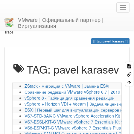
VMware | Официальный партнер |
Виртуализация
Home
You are here
tag
pavel_karasev
Trace
tag:pavel_karasev
TAG: pavel karasev
ZStack - миграция с VMware | Замена ESXi
Сравнение редакций VMware vSphere 6.7 | 2019 год
vSphere 8 - Таблица для сравнения редакций
vSphere + Horizon VDI + Veeam | Задача лицензирован
ESXi | Первый шаг для виртуализации серверов на 2024
VS7-STD-8AK-C VMware vSphere Acceleration Kit | 8370
VS7-ESSL-KIT-C VMware vSphere 7 Essentials Kit 57015
VS8-ESP-KIT-C VMware vSphere 7 Essentials Plus | 489
VMware vSAN HCI Сценарии лицензирования | ПРОМО