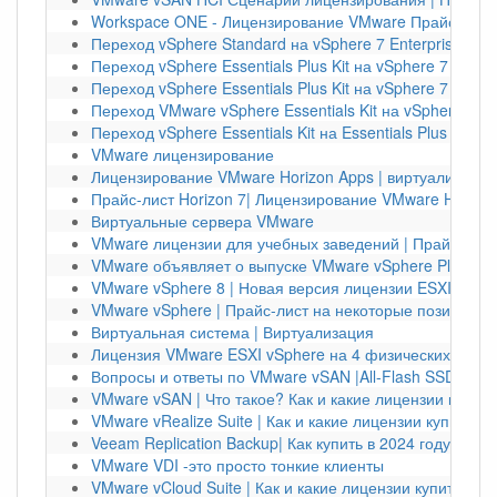
Workspace ONE - Лицензирование VMware Прайс-лист
Переход vSphere Standard на vSphere 7 Enterprise Plus
Переход vSphere Essentials Plus Kit на vSphere 7 Stand
Переход vSphere Essentials Plus Kit на vSphere 7 Enterp
Переход VMware vSphere Essentials Kit на vSphere 7 S
Переход vSphere Essentials Kit на Essentials Plus |Upg
VMware лицензирование
Лицензирование VMware Horizon Apps | виртуализаци
Прайс-лист Horizon 7| Лицензирование VMware Horizon
Виртуальные сервера VMware
VMware лицензии для учебных заведений | Прайс-лист
VMware объявляет о выпуске VMware vSphere Platinum 
VMware vSphere 8 | Новая версия лицензии ESXI 8
VMware vSphere | Прайс-лист на некоторые позиции на
Виртуальная система | Виртуализация
Лицензия VMware ESXI vSphere на 4 физических серв
Вопросы и ответы по VMware vSAN |All-Flash SSD DRS
VMware vSAN | Что такое? Как и какие лицензии купить
VMware vRealize Suite | Как и какие лицензии купить?
Veeam Replication Backup| Как купить в 2024 году?
VMware VDI -это просто тонкие клиенты
VMware vCloud Suite | Как и какие лицензии купить?