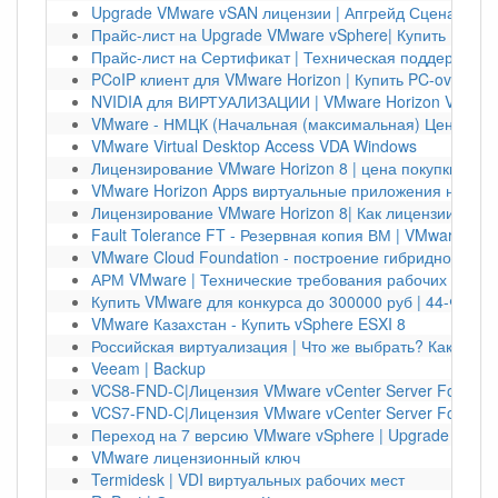
Upgrade VMware vSAN лицензии | Апгрейд Сценарии 
Прайс-лист на Upgrade VMware vSphere| Купить Upgra
Прайс-лист на Сертификат | Техническая поддержка 
PCoIP клиент для VMware Horizon | Купить PC-over-IP 
NVIDIA для ВИРТУАЛИЗАЦИИ | VMware Horizon VDI Virt
VMware - НМЦК (Начальная (максимальная) Цена Конт
VMware Virtual Desktop Access VDA Windows
Лицензирование VMware Horizon 8 | цена покупки
VMware Horizon Apps виртуальные приложения на люб
Лицензирование VMware Horizon 8| Как лицензии прио
Fault Tolerance FT - Резервная копия ВМ | VMware
VMware Cloud Foundation - построение гибридного обл
АРМ VMware | Технические требования рабочих мест
Купить VMware для конкурса до 300000 руб | 44-ФЗ V
VMware Казахстан - Купить vSphere ESXI 8
Российская виртуализация | Что же выбрать? Как купит
Veeam | Backup
VCS8-FND-C|Лицензия VMware vCenter Server Foundat
VCS7-FND-C|Лицензия VMware vCenter Server Foundati
Переход на 7 версию VMware vSphere | Upgrade vSphe
VMware лицензионный ключ
Termidesk | VDI виртуальных рабочих мест