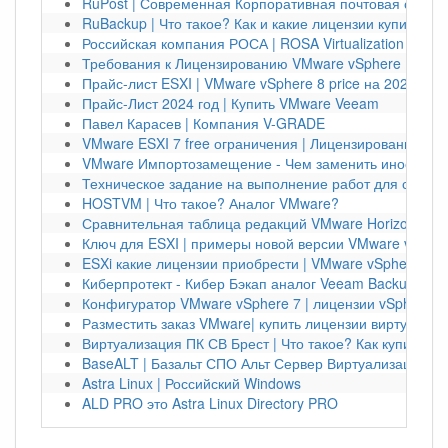
RuPost | Современная Корпоративная почтовая систе
RuBackup | Что такое? Как и какие лицензии купить?
Российская компания РОСА | ROSA Virtualization
Требования к Лицензированию VMware vSphere ESXi | 
Прайс-лист ESXI | VMware vSphere 8 price на 2024 год
Прайс-Лист 2024 год | Купить VMware Veeam
Павел Карасев | Компания V-GRADE
VMware ESXI 7 free ограничения | Лицензирование vS
VMware Импортозамещение - Чем заменить иностран
Техническое задание на выполнение работ для создан
HOSTVM | Что такое? Аналог VMware?
Сравнительная таблица редакций VMware Horizon
Ключ для ESXI | примеры новой версии VMware vSpher
ESXi какие лицензии приобрести | VMware vSphere Kub
Киберпротект - Кибер Бэкап аналог Veeam Backup
Конфигуратор VMware vSphere 7 | лицензии vSphere
Разместить заказ VMware| купить лицензии виртуализа
Виртуализация ПК СВ Брест | Что такое? Как купить?
BaseALT | Базальт СПО Альт Сервер Виртуализации
Astra Linux | Российский Windows
ALD PRO это Astra Linux Directory PRO