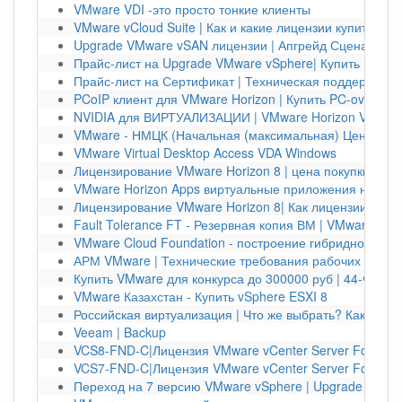
VMware VDI -это просто тонкие клиенты
VMware vCloud Suite | Как и какие лицензии купить?
Upgrade VMware vSAN лицензии | Апгрейд Сценарии 
Прайс-лист на Upgrade VMware vSphere| Купить Upgra
Прайс-лист на Сертификат | Техническая поддержка 
PCoIP клиент для VMware Horizon | Купить PC-over-IP 
NVIDIA для ВИРТУАЛИЗАЦИИ | VMware Horizon VDI Virt
VMware - НМЦК (Начальная (максимальная) Цена Конт
VMware Virtual Desktop Access VDA Windows
Лицензирование VMware Horizon 8 | цена покупки
VMware Horizon Apps виртуальные приложения на люб
Лицензирование VMware Horizon 8| Как лицензии прио
Fault Tolerance FT - Резервная копия ВМ | VMware
VMware Cloud Foundation - построение гибридного обл
АРМ VMware | Технические требования рабочих мест
Купить VMware для конкурса до 300000 руб | 44-ФЗ V
VMware Казахстан - Купить vSphere ESXI 8
Российская виртуализация | Что же выбрать? Как купит
Veeam | Backup
VCS8-FND-C|Лицензия VMware vCenter Server Foundat
VCS7-FND-C|Лицензия VMware vCenter Server Foundati
Переход на 7 версию VMware vSphere | Upgrade vSphe