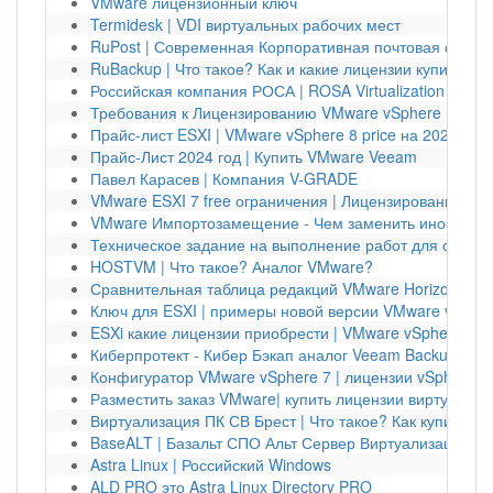
VMware лицензионный ключ
Termidesk | VDI виртуальных рабочих мест
RuPost | Современная Корпоративная почтовая систе
RuBackup | Что такое? Как и какие лицензии купить?
Российская компания РОСА | ROSA Virtualization
Требования к Лицензированию VMware vSphere ESXi | 
Прайс-лист ESXI | VMware vSphere 8 price на 2024 год
Прайс-Лист 2024 год | Купить VMware Veeam
Павел Карасев | Компания V-GRADE
VMware ESXI 7 free ограничения | Лицензирование vS
VMware Импортозамещение - Чем заменить иностран
Техническое задание на выполнение работ для создан
HOSTVM | Что такое? Аналог VMware?
Сравнительная таблица редакций VMware Horizon
Ключ для ESXI | примеры новой версии VMware vSpher
ESXi какие лицензии приобрести | VMware vSphere Kub
Киберпротект - Кибер Бэкап аналог Veeam Backup
Конфигуратор VMware vSphere 7 | лицензии vSphere
Разместить заказ VMware| купить лицензии виртуализа
Виртуализация ПК СВ Брест | Что такое? Как купить?
BaseALT | Базальт СПО Альт Сервер Виртуализации
Astra Linux | Российский Windows
ALD PRO это Astra Linux Directory PRO