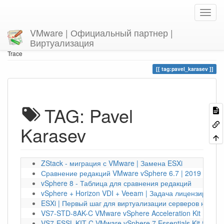
VMware | Официальный партнер |
Виртуализация
Home
You are here
tag
pavel_karasev
Trace
tag:pavel_karasev
TAG: Pavel
Karasev
ZStack - миграция с VMware | Замена ESXi
Сравнение редакций VMware vSphere 6.7 | 2019 год
vSphere 8 - Таблица для сравнения редакций
vSphere + Horizon VDI + Veeam | Задача лицензирован
ESXi | Первый шаг для виртуализации серверов на 2024
VS7-STD-8AK-C VMware vSphere Acceleration Kit | 8370
VS7-ESSL-KIT-C VMware vSphere 7 Essentials Kit 57015