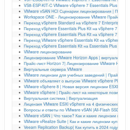
VS8-ESP-KIT-C VMware vSphere 7 Essentials Plus | 489
VMware vSAN HCI Сценарии лицензирования | ПРОМО
Workspace ONE - Лицензирование VMware Прайс-лист
Переход vSphere Standard на vSphere 7 Enterprise Plus
Переход vSphere Essentials Plus Kit на vSphere 7 Stand
Переход vSphere Essentials Plus Kit на vSphere 7 Enterp
Переход VMware vSphere Essentials Kit на vSphere 7 S
Переход vSphere Essentials Kit на Essentials Plus |Upg
VMware лицензирование
Лицензирование VMware Horizon Apps | виртуализаци
Прайс-лист Horizon 7| Лицензирование VMware Horizon
Виртуальные сервера VMware
VMware лицензии для учебных заведений | Прайс-лист
VMware объявляет о выпуске VMware vSphere Platinum 
VMware vSphere 8 | Новая версия лицензии ESXI 8
VMware vSphere | Прайс-лист на некоторые позиции на
Виртуальная система | Виртуализация
Лицензия VMware ESXI vSphere на 4 физических серв
Вопросы и ответы по VMware vSAN |All-Flash SSD DRS
VMware vSAN | Что такое? Как и какие лицензии купить
VMware vRealize Suite | Как и какие лицензии купить?
Veeam Replication Backup| Как купить в 2024 году?