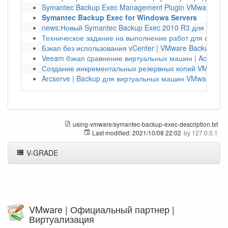
Symantec Backup Exec Management Plugin VMware vSph
Symantec Backup Exec for Windows Servers
news:Новый Symantec Backup Exec 2010 R3 для вирту
Техническое задание на выполнение работ для создан
Бэкап без использования vCenter | VMware Backup Sna
Veeam бэкап cравнение виртуальных машин | Acronis 
Создание инкрементальных резервных копий VMware |
Arcserve | Backup для виртуальных машин VMware vSp
using-vmware/symantec-backup-exec-description.txt
Last modified:
2021/10/08 22:02
by
127.0.0.1
V-GRADE
VMware | Официальный партнер |
Виртуализация