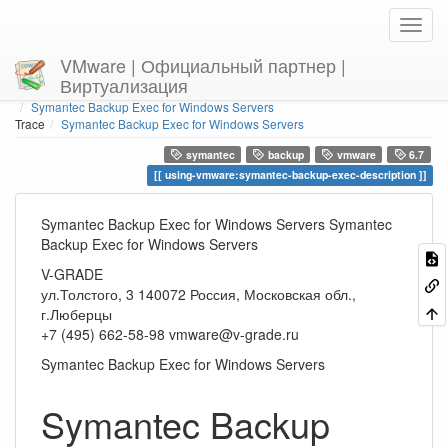
VMware | Официальный партнер |
Виртуализация
Home
You are here
using-vmware
Symantec Backup Exec for Windows Servers
Trace
Symantec Backup Exec for Windows Servers
symantec
backup
vmware
6.7
using-vmware:symantec-backup-exec-description
Symantec Backup Exec for Windows Servers Symantec
Backup Exec for Windows Servers
V-GRADE
ул.Толстого, 3
140072
Россия, Московская обл.,
г.Люберцы
+7 (495) 662-58-98
vmware@v-grade.ru
Symantec Backup Exec for Windows Servers
Symantec Backup