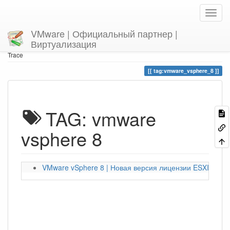
VMware | Официальный партнер |
Виртуализация
Home
You are here
tag
vmware_vsphere_8
Trace
tag:vmware_vsphere_8
TAG: vmware
vsphere 8
VMware vSphere 8 | Новая версия лицензии ESXI 8