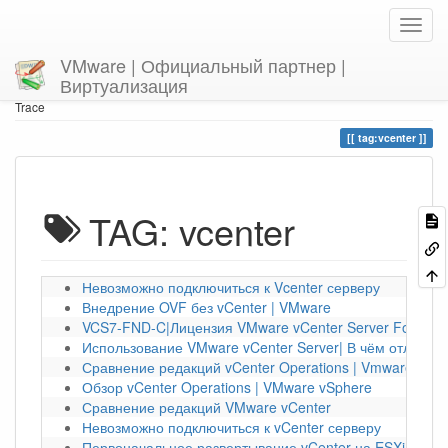
VMware | Официальный партнер |
Виртуализация
Home
You are here
tag
vcenter
Trace
tag:vcenter
TAG: vcenter
Невозможно подключиться к Vcenter серверу
Внедрение OVF без vCenter | VMware
VCS7-FND-C|Лицензия VMware vCenter Server Foundati
Использование VMware vCenter Server| В чём отличие
Сравнение редакций vCenter Operations | Vmware vCen
Обзор vCenter Operations | VMware vSphere
Сравнение редакций VMware vCenter
Невозможно подключиться к vCenter серверу
Первоначальное развертывание vCenter на ESXi | VMw