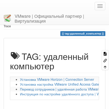
VMware | Официальный партнер |
Виртуализация
Home
You are here
tag
удаленный_компьютер
Trace
tag:удаленный_компьютер
TAG: удаленный
компьютер
Установка VMware Horizon | Connection Server
Установка настройка VMware Unified Access Gateway|
Перевод сотрудников | удалённая работа VMware
Инструкция по настройке удалённого доступа | VMwar